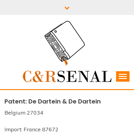
Skip
to
content
C&RSENAL
Patent: De Dartein & De Dartein
Belgium 27034
Import: France 87672