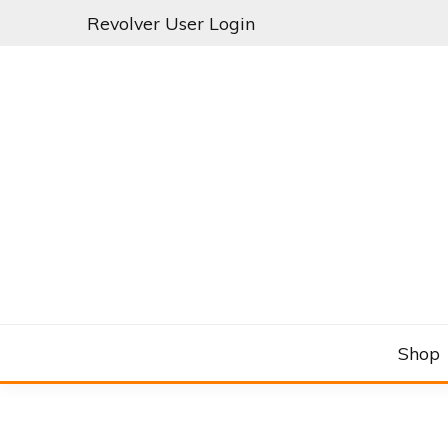
Skip
Revolver User Login
to
content
C&RSENAL
Shop