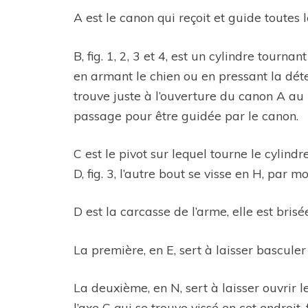
A est le canon qui reçoit et guide toutes 
B, fig. 1, 2, 3 et 4, est un cylindre tourn
en armant le chien ou en pressant la déte
trouve juste à l’ouverture du canon A au 
passage pour être guidée par le canon.
C est le pivot sur lequel tourne le cylind
D, fig. 3, l’autre bout se visse en H, par
D est la carcasse de l’arme, elle est bris
La première, en E, sert à laisser basculer
La deuxième, en N, sert à laisser ouvrir 
l’axe C qui se trouve vissé en cet endroit, f