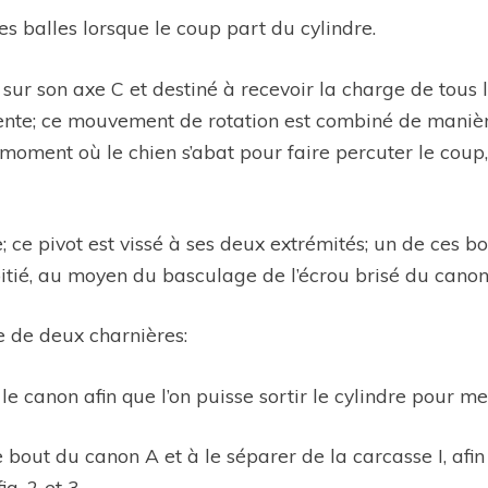
les balles lorsque le coup part du cylindre.
ant sur son axe C et destiné à recevoir la charge de tous 
nte; ce mouvement de rotation est combiné de manière à 
moment où le chien s’abat pour faire percuter le coup,
re; ce pivot est vissé à ses deux extrémités; un de ces 
 moitié, au moyen du basculage de l’écrou brisé du canon 
ée de deux charnières:
 le canon afin que l’on puisse sortir le cylindre pour me
le bout du canon A et à le séparer de la carcasse I, af
ig. 2 et 3.