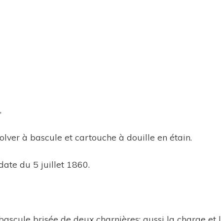
,
lver à bascule et cartouche à douille en étain.
 date du 5 juillet 1860.
 bascule brisée de deux charnières; aussi la charge et l