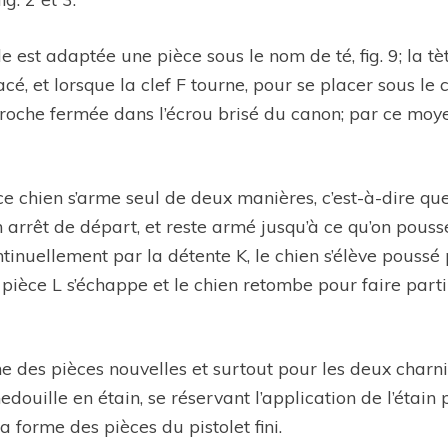
le est adaptée une pièce sous le nom de té, fig. 9; la t
lacé, et lorsque la clef F tourne, pour se placer sous 
 la broche fermée dans l’écrou brisé du canon; par ce m
ie; ce chien s’arme seul de deux manières, c’est-à-dire qu
n arrêt de départ, et reste armé jusqu’à ce qu’on pouss
tinuellement par la détente K, le chien s’élève poussé par
a pièce L s’échappe et le chien retombe pour faire parti
e des pièces nouvelles et surtout pour les deux charn
hedouille en étain, se réservant l’application de l’étai
 forme des pièces du pistolet fini.