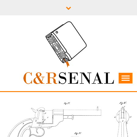
Skip
to
content
C&RSENAL