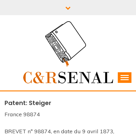
Skip
to
content
C&RSENAL
Patent: Steiger
France 98874
BREVET nº 98874, en date du 9 avril 1873,