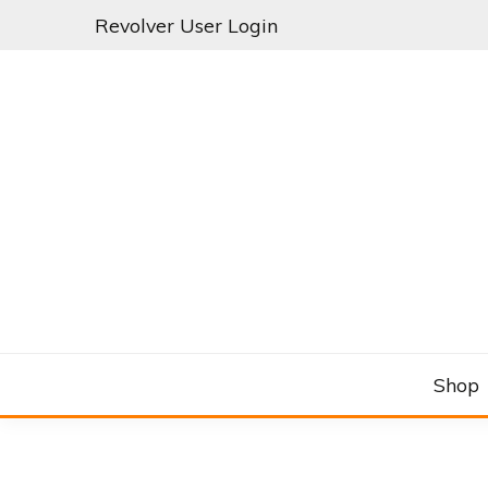
Skip
Revolver User Login
to
content
C&RSENAL
Shop