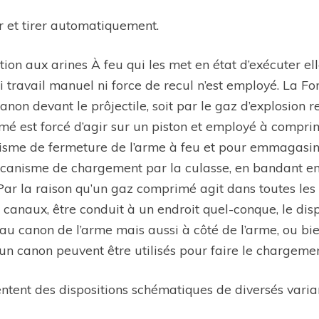
r et tirer automatiquement.
tion aux arines À feu qui les met en état d’exécuter e
ni travail manuel ni force de recul n’est employé. La Fo
 canon devant le prôjectile, soit par le gaz d’explosion
rimé est forcé d’agir sur un piston et employé à comprim
anisme de fermeture de l’arme à feu et pour emmagasin
écanisme de chargement par la culasse, en bandant en 
ar la raison qu’un gaz comprimé agit dans toutes les 
canaux, être conduit à un endroit quel-conque, le dispo
u canon de l’arme mais aussi à côté de l’arme, ou bien
n canon peuvent être utilisés pour faire le chargement
entent des dispositions schématiques de diversés varian