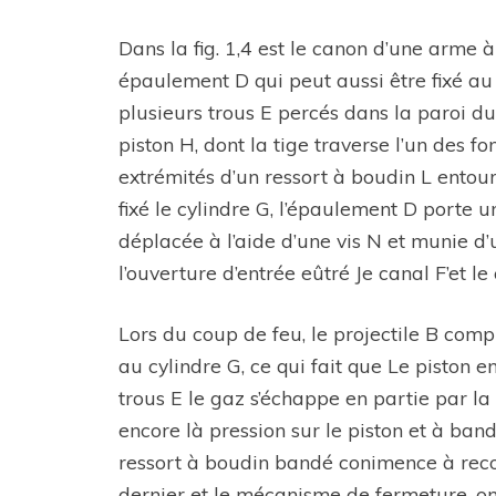
Dans la fig. 1,4 est le canon d’une arme 
épaulement D qui peut aussi être fixé a
plusieurs trous E percés dans la paroi du
piston H, dont la tige traverse l’un des f
extrémités d’un ressort à boudin L entoura
fixé le cylindre G, l’épaulement D porte 
déplacée à l’aide d’une vis N et munie d’
l’ouverture d’entrée eûtré Je canal F’et le 
Lors du coup de feu, le projectile B compri
au cylindre G, ce qui fait que Le piston e
trous E le gaz s’échappe en partie par la
encore là pression sur le piston et à band
ressort à boudin bandé conimence à recon
dernier et le mécanisme de fermeture, on