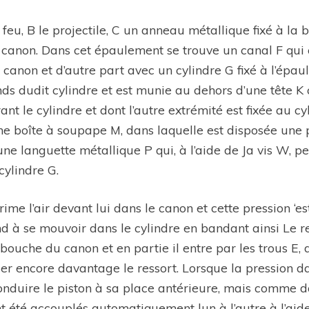
à feu, B le projectile, C un anneau métallique fixé à l
u canon. Dans cet épaulement se trouve un canal F qu
 canon et d’autre part avec un cylindre G fixé à l’épau
onds dudit cylindre et est munie au dehors d’une tête K 
nt le cylindre et dont l’autre extrémité est fixée au cy
une boîte à soupape M, dans laquelle est disposée une 
une languette métallique P qui, à l’aide de Ja vis W, 
cylindre G.
me l’air devant lui dans le canon et cette pression ‘est
nd à se mouvoir dans le cylindre en bandant ainsi Le re
 bouche du canon et en partie il entre par les trous E,
er encore davantage le ressort. Lorsque la pression dan
duire le piston à sa place antérieure, mais comme dan
t été accouplés automatiquement lun à l’autre à l’ai