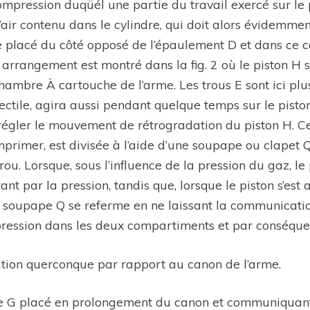
compression duqüél une partie du travail exercé sur l
air contenu dans le cylindre, qui doit alors évidemment
 placé du côté opposé de l’épaulement D et dans ce ca
arrangement est montré dans la fig. 2 où le piston H 
-chambre À cartouche de l’arme. Les trous E sont ici p
jectile, agira aussi pendant quelque temps sur le pisto
régler le mouvement de rétrogradation du piston H. Cet
omprimer, est divisée à l’aide d’une soupape ou clapet
ou. Lorsque, sous l’influence de la pression du gaz, le
t par la pression, tandis que, lorsque le piston s’est 
, la soupape Q se referme en ne laissant la communica
la-pression dans les deux compartiments et par conséqu
ition querconque par rapport au canon de l’arme.
indre G placé en prolongement du canon et communiquant